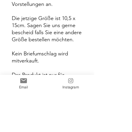
Vorstellungen an.
Die jetzige Größe ist 10,5 x
15cm. Sagen Sie uns gerne
bescheid falls Sie eine andere
Größe bestellen möchten.
Kein Briefumschlag wird
mitverkauft.
Das Produkt ist nur für
privaten Gebrauch und darf
Email
Instagram
nicht kommerzielle
weiterverkauft werden.
© The PaperieStore. All rights
reserved.