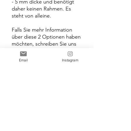
- 5 mm dicke und benötigt
daher keinen Rahmen. Es
steht von alleine.
Falls Sie mehr Information
über diese 2 Optionen haben
möchten, schreiben Sie uns
gerne an.
Email
Instagram
Sobald Sie die Bestellung
aufgeben, teilen sie uns bitte
die Namen + Hochzeitsdatum
mit damit wir Ihr persönliches
Schild anfertigen können. Wir
schicken es Ihnen dann erst
zur Bestätigung bevor wir die
Produktion anfangen.
Bitte seien Sie informiert,