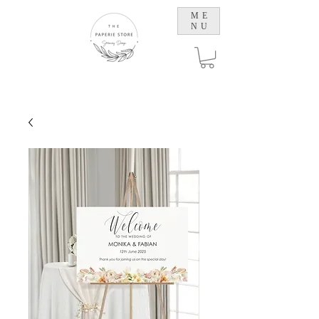
ME
NU