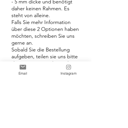
- 5 mm dicke und benötigt
daher keinen Rahmen. Es
steht von alleine.
Falls Sie mehr Information
über diese 2 Optionen haben
möchten, schreiben Sie uns
gerne an.
Sobald Sie die Bestellung
aufgeben, teilen sie uns bitte
die Namen + Hochzeitsdatum
mit damit wir Ihr persönliches
Email
Instagram
Schild anfertigen können. Wir
schicken es Ihnen dann erst
zur Bestätigung bevor wir die
Produktion anfangen.
Bitte seien Sie informiert,
dass dieses Produkt nur für
privaten Gebrauch zur